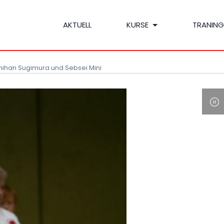
AKTUELL
KURSE
TRANING
hihan Sugimura und Sebsei Mini